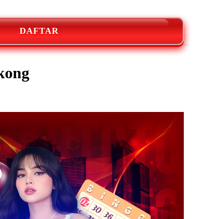
DAFTAR
kong