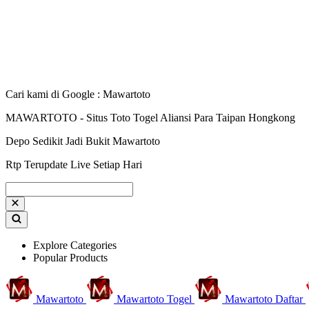
Cari kami di Google : Mawartoto
MAWARTOTO - Situs Toto Togel Aliansi Para Taipan Hongkong
Depo Sedikit Jadi Bukit Mawartoto
Rtp Terupdate Live Setiap Hari
Explore Categories
Popular Products
Mawartoto
Mawartoto Togel
Mawartoto Daftar