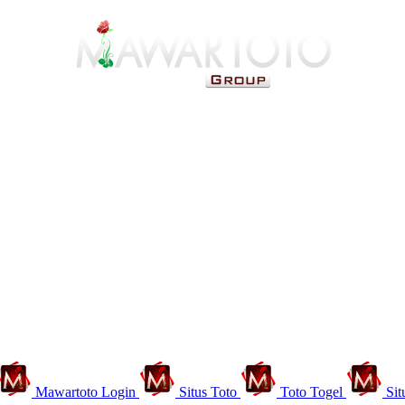
Mawartoto Login
Situs Toto
Toto Togel
Sit