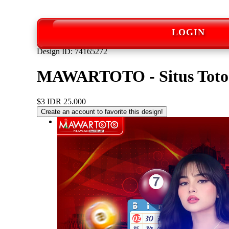
LOGIN
Design ID: 74165272
MAWARTOTO - Situs Toto T
$3
IDR 25.000
Create an account to favorite this design!