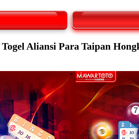
ogel Aliansi Para Taipan Hong